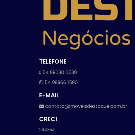
TELEFONE
54 99630 0539
54 99966 1590
E-MAIL
contato@imoveisdestaque.com.br
CRECI
26435J